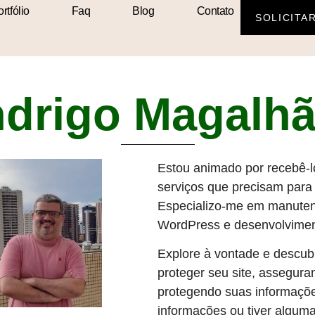
rtfólio
Faq
Blog
Contato
SOLICITA
drigo Magalh
Estou animado por recebê-l
serviços que precisam para
Especializo-me em manutenç
WordPress e desenvolvimen
Explore à vontade e descub
proteger seu site, assegu
protegendo suas informaçõe
informações ou tiver alguma